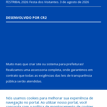
FESTRIBAL 2026: Festa dos Visitantes.
3 de agosto de 2026
DESENVOLVIDO POR CR2
Muito mais que
criar site
ou
sistema para prefeituras
!
Realizamos uma
assessoria
completa, onde garantimos em
contrato que todas as exigências das
leis de transparência
pública
serão atendidas.
Conheça o
PNTP
e o
Radar da Transparência Pública
Nós usamos cookies para melhorar sua experiência de
navegação no portal. Ao utilizar nosso portal, você
concorda com a política de monitoramento de cookies.