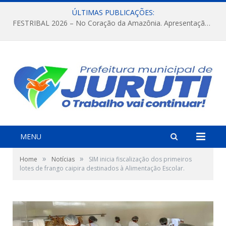
ÚLTIMAS PUBLICAÇÕES:
FESTRIBAL 2026 – No Coração da Amazônia. Apresentação da Munduruku.
MENU
»
»
Home
Notícias
SIM inicia fiscalização dos primeiros
lotes de frango caipira destinados à Alimentação Escolar.