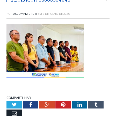
POR
ASCOMPMJURUTI
EM
2 DE JULHO DE 2026
COMPARTILHAR:
Twitter
Facebook
Google+
Pinterest
LinkedIn
Tumblr
Email