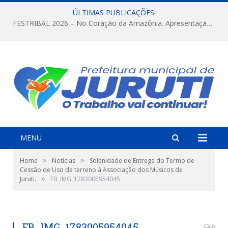
ÚLTIMAS PUBLICAÇÕES:
FESTRIBAL 2026 – No Coração da Amazônia. Apresentação da Munduruku.
MENU
»
»
Home
Notícias
Solenidade de Entrega do Termo de
Cessão de Uso de terreno à Associação dos Músicos de
»
Juruti.
FB_IMG_1783005954045
FB_IMG_1783005954045
0