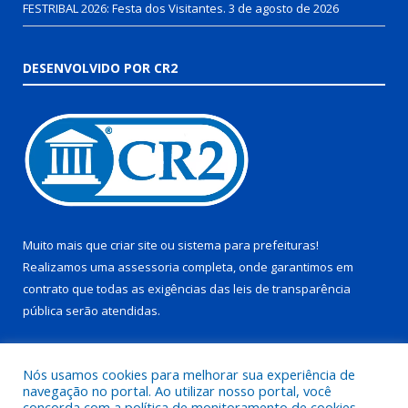
FESTRIBAL 2026: Festa dos Visitantes.
3 de agosto de 2026
DESENVOLVIDO POR CR2
Muito mais que
criar site
ou
sistema para prefeituras
!
Realizamos uma
assessoria
completa, onde garantimos em
contrato que todas as exigências das
leis de transparência
pública
serão atendidas.
Conheça o
PNTP
e o
Radar da Transparência Pública
Nós usamos cookies para melhorar sua experiência de
navegação no portal. Ao utilizar nosso portal, você
concorda com a política de monitoramento de cookies.