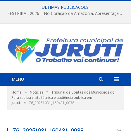
ÚLTIMAS PUBLICAÇÕES:
FESTRIBAL 2026 – No Coração da Amazônia. Apresentação da Munduruku.
MENU
»
»
Home
Notícias
Tribunal de Contas dos Municípios do
Pará realiza visita técnica e audiência pública em
»
Juruti.
76_20251031_160431_0038
76_20251031_160431_0038
0