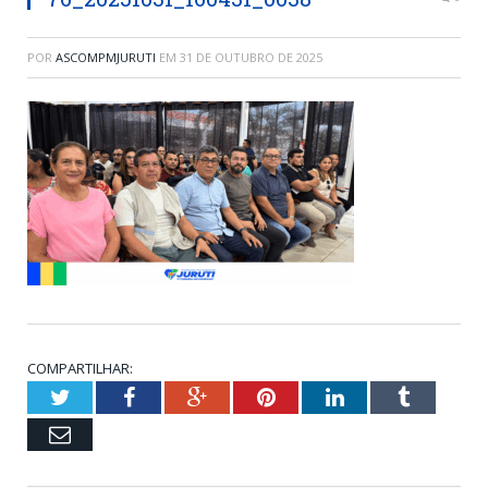
POR
ASCOMPMJURUTI
EM
31 DE OUTUBRO DE 2025
COMPARTILHAR:
Twitter
Facebook
Google+
Pinterest
LinkedIn
Tumblr
Email