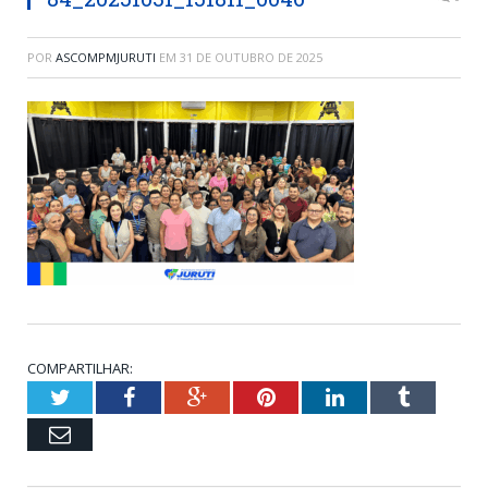
POR
ASCOMPMJURUTI
EM
31 DE OUTUBRO DE 2025
COMPARTILHAR:
Twitter
Facebook
Google+
Pinterest
LinkedIn
Tumblr
Email