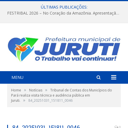
ÚLTIMAS PUBLICAÇÕES:
FESTRIBAL 2026 – No Coração da Amazônia. Apresentação da Munduruku.
MENU
»
»
Home
Notícias
Tribunal de Contas dos Municípios do
Pará realiza visita técnica e audiência pública em
»
Juruti.
84_20251031_151811_0046
84_20251031_151811_0046
0