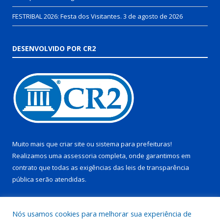
FESTRIBAL 2026: Festa dos Visitantes.
3 de agosto de 2026
DESENVOLVIDO POR CR2
Muito mais que
criar site
ou
sistema para prefeituras
!
Realizamos uma
assessoria
completa, onde garantimos em
contrato que todas as exigências das
leis de transparência
pública
serão atendidas.
Conheça o
PNTP
e o
Radar da Transparência Pública
Nós usamos cookies para melhorar sua experiência de