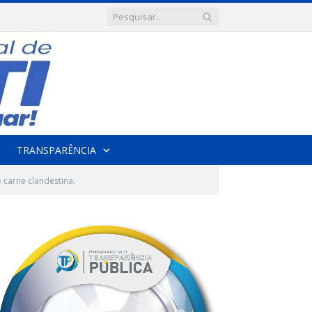
TRANSPARÊNCIA
e carne clandestina.