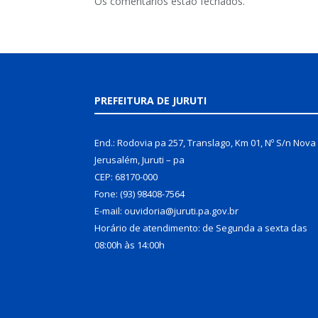
Os comentários estão fechados.
PREFEITURA DE JURUTI
End.: Rodovia pa 257, Translago, Km 01, Nº S/n Nova
Jerusalém, Juruti – pa
CEP: 68170-000
Fone: (93) 98408-7564
E-mail: ouvidoria@juruti.pa.gov.br
Horário de atendimento: de Segunda a sexta das
08:00h às 14:00h