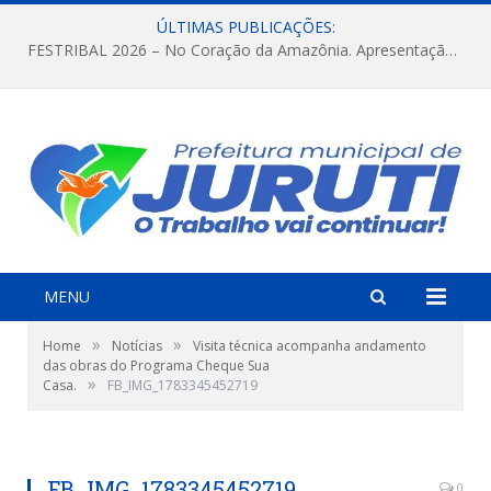
ÚLTIMAS PUBLICAÇÕES:
FESTRIBAL 2026 – No Coração da Amazônia. Apresentação da Munduruku.
MENU
»
»
Home
Notícias
Visita técnica acompanha andamento
das obras do Programa Cheque Sua
»
Casa.
FB_IMG_1783345452719
FB_IMG_1783345452719
0