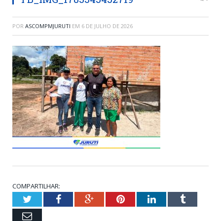
POR
ASCOMPMJURUTI
EM
6 DE JULHO DE 2026
COMPARTILHAR:
Twitter
Facebook
Google+
Pinterest
LinkedIn
Tumblr
Email