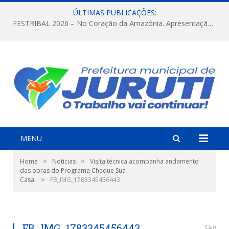
ÚLTIMAS PUBLICAÇÕES:
FESTRIBAL 2026 – No Coração da Amazônia. Apresentação da Munduruku.
MENU
»
»
Home
Notícias
Visita técnica acompanha andamento
das obras do Programa Cheque Sua
»
Casa.
FB_IMG_1783345456443
FB_IMG_1783345456443
0