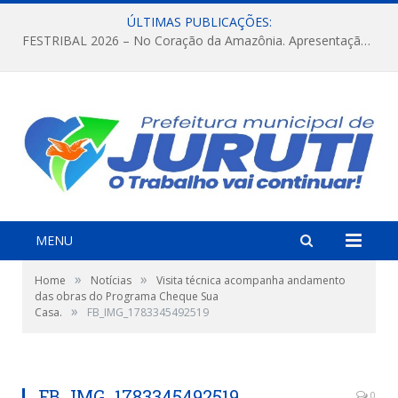
ÚLTIMAS PUBLICAÇÕES:
FESTRIBAL 2026 – No Coração da Amazônia. Apresentação da Munduruku.
MENU
»
»
Home
Notícias
Visita técnica acompanha andamento
das obras do Programa Cheque Sua
»
Casa.
FB_IMG_1783345492519
FB_IMG_1783345492519
0