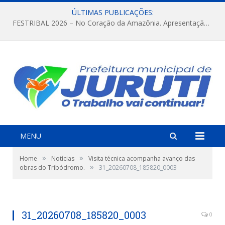
ÚLTIMAS PUBLICAÇÕES:
FESTRIBAL 2026 – No Coração da Amazônia. Apresentação da Munduruku.
MENU
»
»
Home
Notícias
Visita técnica acompanha avanço das
»
obras do Tribódromo.
31_20260708_185820_0003
31_20260708_185820_0003
0