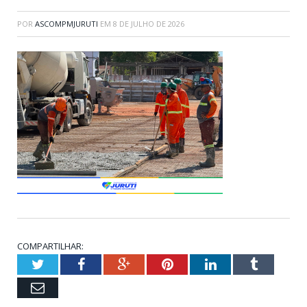
POR
ASCOMPMJURUTI
EM
8 DE JULHO DE 2026
COMPARTILHAR:
Twitter
Facebook
Google+
Pinterest
LinkedIn
Tumblr
Email