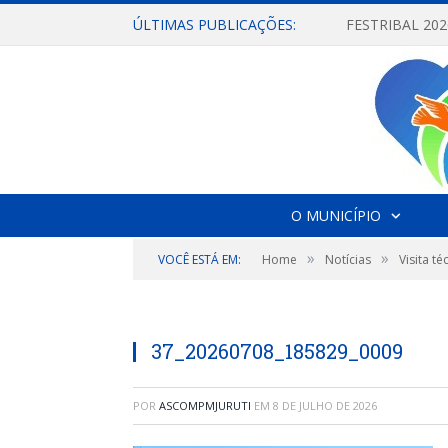
ÚLTIMAS PUBLICAÇÕES:
O MUNICÍPIO
»
»
VOCÊ ESTÁ EM:
Home
Notícias
Visita 
37_20260708_185829_0009
POR
ASCOMPMJURUTI
EM
8 DE JULHO DE 2026