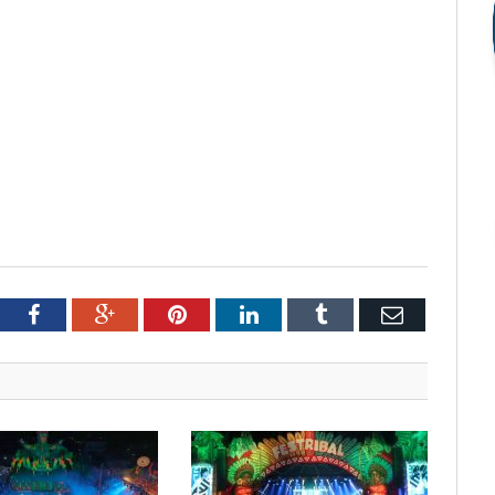
tter
Facebook
Google+
Pinterest
LinkedIn
Tumblr
Email