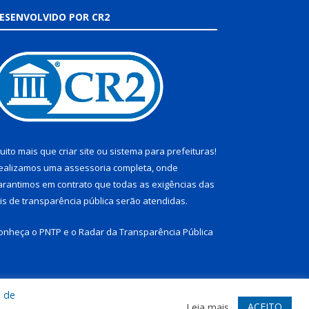
ESENVOLVIDO POR CR2
uito mais que
criar site
ou
sistema para prefeituras
!
ealizamos uma
assessoria
completa, onde
arantimos em contrato que todas as exigências das
eis de transparência pública
serão atendidas.
onheça o
PNTP
e o
Radar da Transparência Pública
a de
te
Acessar Área Administrativa
Acessar Webmail
ACEITO
Leia mais