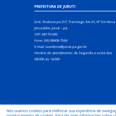
PREFEITURA DE JURUTI
End.: Rodovia pa 257, Translago, Km 01, Nº S/n Nova
Jerusalém, Juruti – pa
CEP: 68170-000
Fone: (93) 98408-7564
E-mail: ouvidoria@juruti.pa.gov.br
Horário de atendimento: de Segunda a sexta das
08:00h às 14:00h
Nós usamos cookies para melhorar sua experiência de navegação
Todos os direitos reservados a Prefeitura Municipal 
monitoramento de cookies. Para ter mais informações sobre como