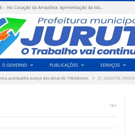
FESTRIBAL 2026 – No Coração da Amazônia. Apresentação da Munduruku.
O GOVERNO
PUBLICAÇÕES
SERVIÇOS
»
técnica acompanha avanço das obras do Tribódromo.
37_20260708_185829
0