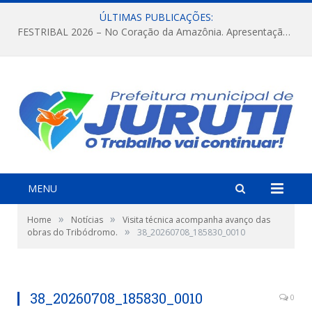
ÚLTIMAS PUBLICAÇÕES:
FESTRIBAL 2026 – No Coração da Amazônia. Apresentação da Munduruku.
MENU
»
»
Home
Notícias
Visita técnica acompanha avanço das
»
obras do Tribódromo.
38_20260708_185830_0010
38_20260708_185830_0010
0