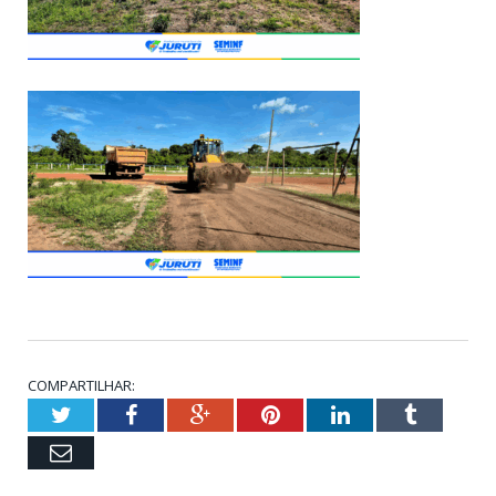
COMPARTILHAR:
Twitter
Facebook
Google+
Pinterest
LinkedIn
Tumblr
Email