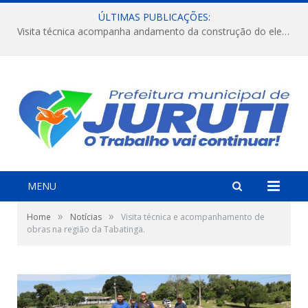
ÚLTIMAS PUBLICAÇÕES:
Visita técnica acompanha andamento da construção do elevado na comunidade Diamantino, região do Miri.
MENU
»
»
Home
Notícias
Visita técnica e acompanhamento de
obras na região da Tabatinga.