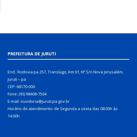
PREFEITURA DE JURUTI
End.: Rodovia pa 257, Translago, Km 01, Nº S/n Nova Jerusalém,
Juruti – pa
CEP: 68170-000
Fone: (93) 98408-7564
E-mail: ouvidoria@juruti.pa.gov.br
Horário de atendimento: de Segunda a sexta das 08:00h às
14:00h