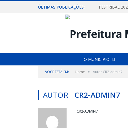
ÚLTIMAS PUBLICAÇÕES:
O MUNICÍPIO
»
VOCÊ ESTÁ EM:
Home
Autor CR2-admin7
AUTOR
CR2-ADMIN7
CR2-ADMIN7