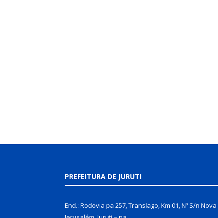
PREFEITURA DE JURUTI
End.: Rodovia pa 257, Translago, Km 01, Nº S/n Nova
Jerusalém, Juruti – pa