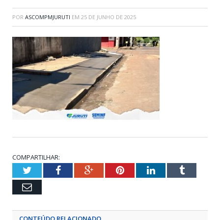
POR
ASCOMPMJURUTI
EM
25 DE JUNHO DE 2025
COMPARTILHAR:
Twitter
Facebook
Google+
Pinterest
LinkedIn
Tumblr
Email
CONTEÚDO RELACIONADO