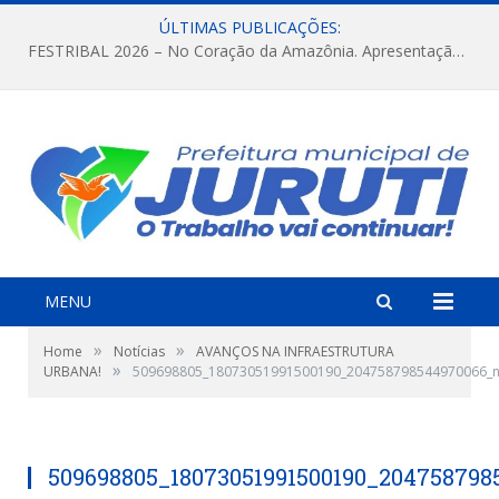
ÚLTIMAS PUBLICAÇÕES:
FESTRIBAL 2026 – No Coração da Amazônia. Apresentação da Munduruku.
MENU
»
»
Home
Notícias
AVANÇOS NA INFRAESTRUTURA
»
URBANA!
509698805_18073051991500190_204758798544970066_
509698805_18073051991500190_20475879