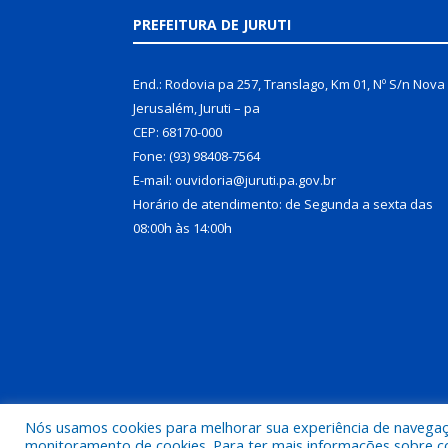
PREFEITURA DE JURUTI
End.: Rodovia pa 257, Translago, Km 01, Nº S/n Nova
Jerusalém, Juruti – pa
CEP: 68170-000
Fone: (93) 98408-7564
E-mail: ouvidoria@juruti.pa.gov.br
Horário de atendimento: de Segunda a sexta das
08:00h às 14:00h
Nós usamos cookies para melhorar sua experiência de navegação
Todos os direitos reservados a Prefeitura Municipal 
monitoramento de cookies. Para ter mais informações sobre como