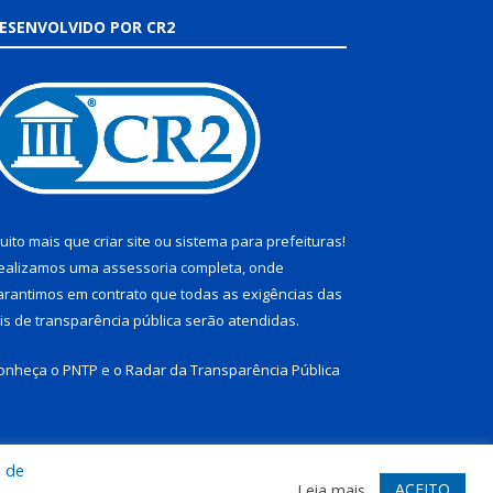
ESENVOLVIDO POR CR2
uito mais que
criar site
ou
sistema para prefeituras
!
ealizamos uma
assessoria
completa, onde
arantimos em contrato que todas as exigências das
eis de transparência pública
serão atendidas.
onheça o
PNTP
e o
Radar da Transparência Pública
a de
te
Acessar Área Administrativa
Acessar Webmail
ACEITO
Leia mais