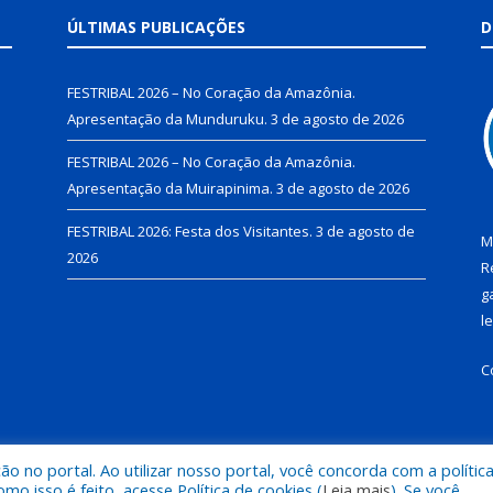
ÚLTIMAS PUBLICAÇÕES
D
FESTRIBAL 2026 – No Coração da Amazônia.
Apresentação da Munduruku.
3 de agosto de 2026
FESTRIBAL 2026 – No Coração da Amazônia.
Apresentação da Muirapinima.
3 de agosto de 2026
FESTRIBAL 2026: Festa dos Visitantes.
3 de agosto de
M
2026
R
g
l
C
 no portal. Ao utilizar nosso portal, você concorda com a polític
de Juruti.
Mapa do Si
 isso é feito, acesse Política de cookies (
Leia mais
). Se você