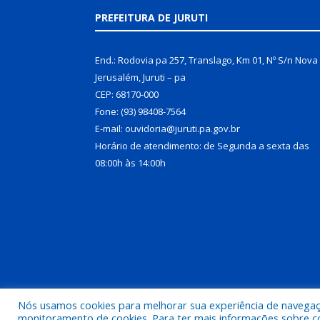
PREFEITURA DE JURUTI
End.: Rodovia pa 257, Translago, Km 01, Nº S/n Nova
Jerusalém, Juruti – pa
CEP: 68170-000
Fone: (93) 98408-7564
E-mail: ouvidoria@juruti.pa.gov.br
Horário de atendimento: de Segunda a sexta das
08:00h às 14:00h
Nós usamos cookies para melhorar sua experiência de navegação
Todos os direitos reservados a Prefeitura Municipal 
monitoramento de cookies. Para ter mais informações sobre como