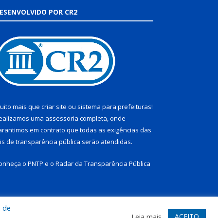
ESENVOLVIDO POR CR2
uito mais que
criar site
ou
sistema para prefeituras
!
ealizamos uma
assessoria
completa, onde
arantimos em contrato que todas as exigências das
eis de transparência pública
serão atendidas.
onheça o
PNTP
e o
Radar da Transparência Pública
a de
te
Acessar Área Administrativa
Acessar Webmail
ACEITO
Leia mais