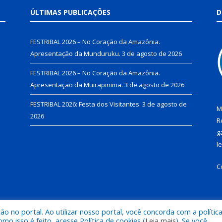
ÚLTIMAS PUBLICAÇÕES
D
FESTRIBAL 2026 – No Coração da Amazônia.
Apresentação da Munduruku.
3 de agosto de 2026
FESTRIBAL 2026 – No Coração da Amazônia.
Apresentação da Muirapinima.
3 de agosto de 2026
FESTRIBAL 2026: Festa dos Visitantes.
3 de agosto de
M
2026
R
g
l
C
 no portal. Ao utilizar nosso portal, você concorda com a polític
de Juruti.
Mapa do Si
 isso é feito, acesse Política de cookies (
Leia mais
). Se você