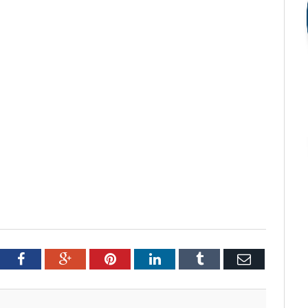
tter
Facebook
Google+
Pinterest
LinkedIn
Tumblr
Email