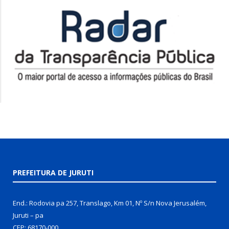
PREFEITURA DE JURUTI
End.: Rodovia pa 257, Translago, Km 01, Nº S/n Nova Jerusalém,
Juruti – pa
CEP: 68170-000