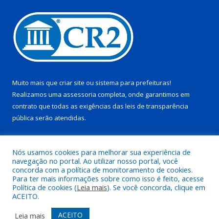
Muito mais que
criar site
ou
sistema para prefeituras
!
Realizamos uma
assessoria
completa, onde garantimos em
contrato que todas as exigências das
leis de transparência
pública
serão atendidas.
Conheça o
PNTP
e o
Radar da Transparência Pública
Nós usamos cookies para melhorar sua experiência de
navegação no portal. Ao utilizar nosso portal, você
concorda com a política de monitoramento de cookies.
Para ter mais informações sobre como isso é feito, acesse
Política de cookies (
Leia mais
). Se você concorda, clique em
Todos os direitos reservados a Prefeitura Municipal de Juruti.
ACEITO.
Mapa do Site
Acessar Área Administrativa
ACEITO
Leia mais