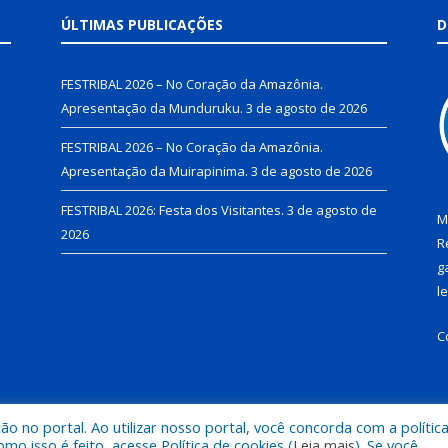
ÚLTIMAS PUBLICAÇÕES
D
FESTRIBAL 2026 – No Coração da Amazônia.
Apresentação da Munduruku.
3 de agosto de 2026
FESTRIBAL 2026 – No Coração da Amazônia.
Apresentação da Muirapinima.
3 de agosto de 2026
FESTRIBAL 2026: Festa dos Visitantes.
3 de agosto de
M
2026
R
g
l
C
 no portal. Ao utilizar nosso portal, você concorda com a polític
de Juruti.
Mapa do Si
 isso é feito, acesse Política de cookies (
Leia mais
). Se você