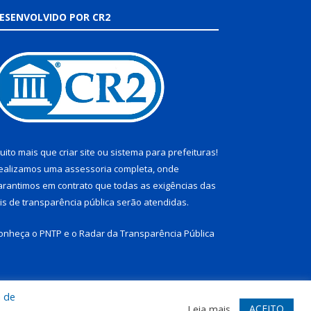
ESENVOLVIDO POR CR2
uito mais que
criar site
ou
sistema para prefeituras
!
ealizamos uma
assessoria
completa, onde
arantimos em contrato que todas as exigências das
eis de transparência pública
serão atendidas.
onheça o
PNTP
e o
Radar da Transparência Pública
a de
te
Acessar Área Administrativa
Acessar Webmail
ACEITO
Leia mais