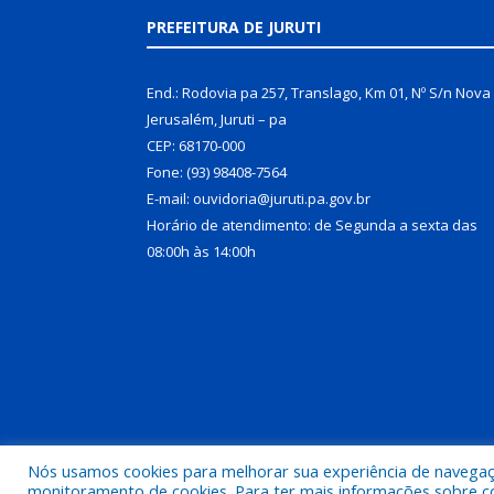
PREFEITURA DE JURUTI
End.: Rodovia pa 257, Translago, Km 01, Nº S/n Nova
Jerusalém, Juruti – pa
CEP: 68170-000
Fone: (93) 98408-7564
E-mail: ouvidoria@juruti.pa.gov.br
Horário de atendimento: de Segunda a sexta das
08:00h às 14:00h
Nós usamos cookies para melhorar sua experiência de navegação
Todos os direitos reservados a Prefeitura Municipal 
monitoramento de cookies. Para ter mais informações sobre como