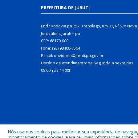
PREFEITURA DE JURUTI
End.: Rodovia pa 257, Translago, Km 01, Nº S/n Nova
Jerusalém, Juruti – pa
CEP: 68170-000
Fone: (93) 98408-7564
E-mail: ouvidoria@juruti.pa.gov.br
Horário de atendimento: de Segunda a sexta das
08:00h às 14:00h
Nós usamos cookies para melhorar sua experiência de navegação
Todos os direitos reservados a Prefeitura Municipal 
monitoramento de cookies. Para ter mais informações sobre como