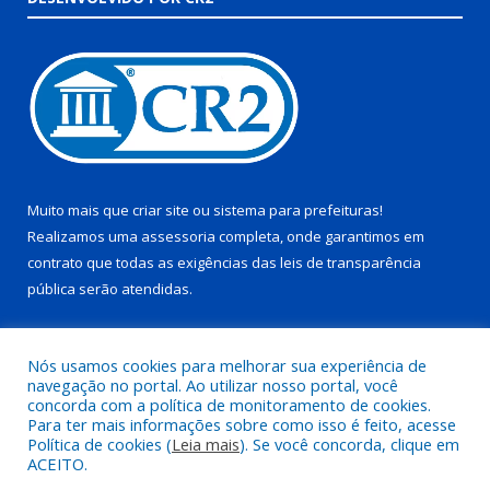
Muito mais que
criar site
ou
sistema para prefeituras
!
Realizamos uma
assessoria
completa, onde garantimos em
contrato que todas as exigências das
leis de transparência
pública
serão atendidas.
Conheça o
PNTP
e o
Radar da Transparência Pública
Nós usamos cookies para melhorar sua experiência de
navegação no portal. Ao utilizar nosso portal, você
concorda com a política de monitoramento de cookies.
Para ter mais informações sobre como isso é feito, acesse
Política de cookies (
Leia mais
). Se você concorda, clique em
Todos os direitos reservados a Prefeitura Municipal de Juruti.
ACEITO.