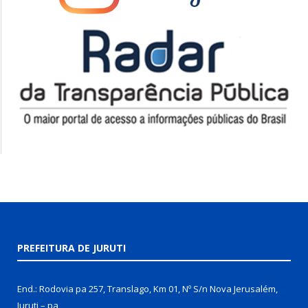
PREFEITURA DE JURUTI
End.: Rodovia pa 257, Translago, Km 01, Nº S/n Nova Jerusalém,
Juruti – pa