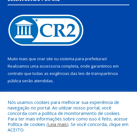
Muito mais que
criar site
ou
sistema para prefeituras
!
Realizamos uma
assessoria
completa, onde garantimos em
contrato que todas as exigências das
leis de transparência
pública
serão atendidas.
Conheça o
PNTP
e o
Radar da Transparência Pública
Nós usamos cookies para melhorar sua experiência de
navegação no portal. Ao utilizar nosso portal, você
concorda com a política de monitoramento de cookies.
Para ter mais informações sobre como isso é feito, acesse
Política de cookies (
Leia mais
). Se você concorda, clique em
Todos os direitos reservados a Prefeitura Municipal de Juruti.
ACEITO.