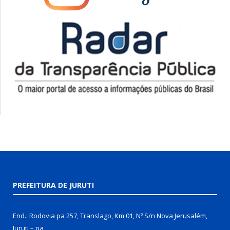
PREFEITURA DE JURUTI
End.: Rodovia pa 257, Translago, Km 01, Nº S/n Nova Jerusalém,
Juruti – pa