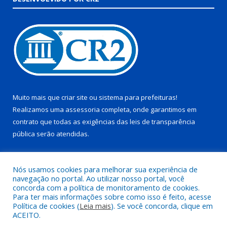
Muito mais que
criar site
ou
sistema para prefeituras
!
Realizamos uma
assessoria
completa, onde garantimos em
contrato que todas as exigências das
leis de transparência
pública
serão atendidas.
Conheça o
PNTP
e o
Radar da Transparência Pública
Nós usamos cookies para melhorar sua experiência de
navegação no portal. Ao utilizar nosso portal, você
concorda com a política de monitoramento de cookies.
Para ter mais informações sobre como isso é feito, acesse
Política de cookies (
Leia mais
). Se você concorda, clique em
Todos os direitos reservados a Prefeitura Municipal de Juruti.
ACEITO.