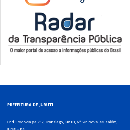
PREFEITURA DE JURUTI
End.: Rodovia pa 257, Translago, Km 01, Nº S/n Nova Jerusalém,
Juruti – pa