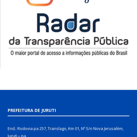
PREFEITURA DE JURUTI
End.: Rodovia pa 257, Translago, Km 01, Nº S/n Nova Jerusalém,
Juruti – pa