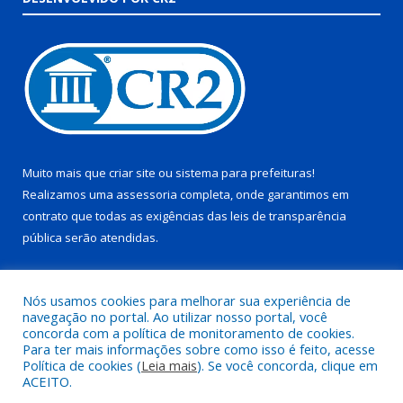
Muito mais que
criar site
ou
sistema para prefeituras
!
Realizamos uma
assessoria
completa, onde garantimos em
contrato que todas as exigências das
leis de transparência
pública
serão atendidas.
Conheça o
PNTP
e o
Radar da Transparência Pública
Nós usamos cookies para melhorar sua experiência de
navegação no portal. Ao utilizar nosso portal, você
concorda com a política de monitoramento de cookies.
Para ter mais informações sobre como isso é feito, acesse
Política de cookies (
Leia mais
). Se você concorda, clique em
Todos os direitos reservados a Prefeitura Municipal de Juruti.
ACEITO.