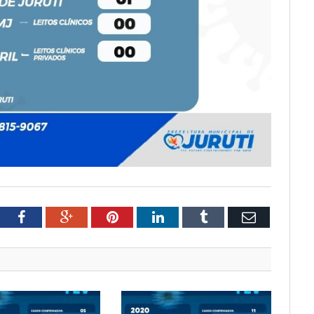
tter
Facebook
Google+
Pinterest
LinkedIn
Tumblr
Email