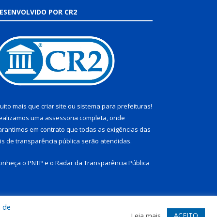
ESENVOLVIDO POR CR2
uito mais que
criar site
ou
sistema para prefeituras
!
ealizamos uma
assessoria
completa, onde
arantimos em contrato que todas as exigências das
eis de transparência pública
serão atendidas.
onheça o
PNTP
e o
Radar da Transparência Pública
a de
te
Acessar Área Administrativa
Acessar Webmail
ACEITO
Leia mais