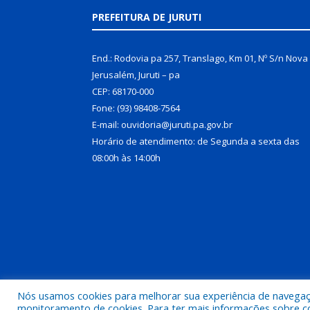
PREFEITURA DE JURUTI
End.: Rodovia pa 257, Translago, Km 01, Nº S/n Nova
Jerusalém, Juruti – pa
CEP: 68170-000
Fone: (93) 98408-7564
E-mail: ouvidoria@juruti.pa.gov.br
Horário de atendimento: de Segunda a sexta das
08:00h às 14:00h
Nós usamos cookies para melhorar sua experiência de navegação
Todos os direitos reservados a Prefeitura Municipal 
monitoramento de cookies. Para ter mais informações sobre como