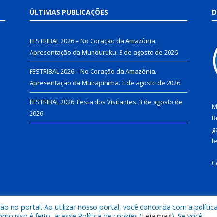
ÚLTIMAS PUBLICAÇÕES
D
FESTRIBAL 2026 – No Coração da Amazônia.
Apresentação da Munduruku.
3 de agosto de 2026
FESTRIBAL 2026 – No Coração da Amazônia.
Apresentação da Muirapinima.
3 de agosto de 2026
FESTRIBAL 2026: Festa dos Visitantes.
3 de agosto de
M
2026
R
g
l
C
 no portal. Ao utilizar nosso portal, você concorda com a polític
de Juruti.
Mapa do Si
 isso é feito, acesse Política de cookies (
Leia mais
). Se você