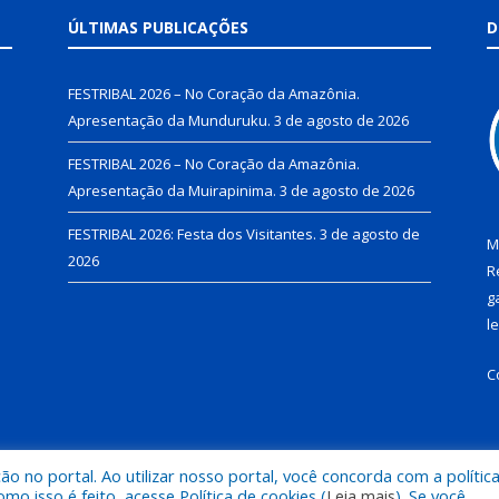
ÚLTIMAS PUBLICAÇÕES
D
FESTRIBAL 2026 – No Coração da Amazônia.
Apresentação da Munduruku.
3 de agosto de 2026
FESTRIBAL 2026 – No Coração da Amazônia.
Apresentação da Muirapinima.
3 de agosto de 2026
FESTRIBAL 2026: Festa dos Visitantes.
3 de agosto de
M
2026
R
g
l
C
 no portal. Ao utilizar nosso portal, você concorda com a polític
de Juruti.
Mapa do Si
 isso é feito, acesse Política de cookies (
Leia mais
). Se você