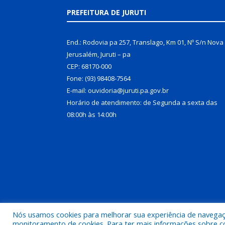
PREFEITURA DE JURUTI
End.: Rodovia pa 257, Translago, Km 01, Nº S/n Nova
Jerusalém, Juruti – pa
CEP: 68170-000
Fone: (93) 98408-7564
E-mail: ouvidoria@juruti.pa.gov.br
Horário de atendimento: de Segunda a sexta das
08:00h às 14:00h
Nós usamos cookies para melhorar sua experiência de navegação
Todos os direitos reservados a Prefeitura Municipal 
monitoramento de cookies. Para ter mais informações sobre como