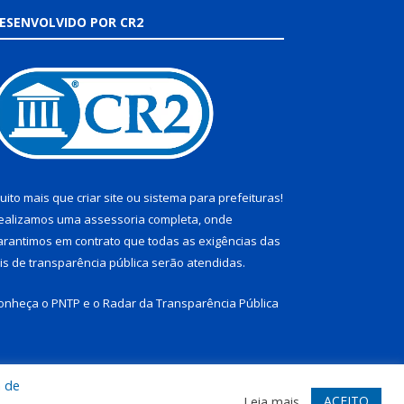
ESENVOLVIDO POR CR2
uito mais que
criar site
ou
sistema para prefeituras
!
ealizamos uma
assessoria
completa, onde
arantimos em contrato que todas as exigências das
eis de transparência pública
serão atendidas.
onheça o
PNTP
e o
Radar da Transparência Pública
a de
te
Acessar Área Administrativa
Acessar Webmail
ACEITO
Leia mais