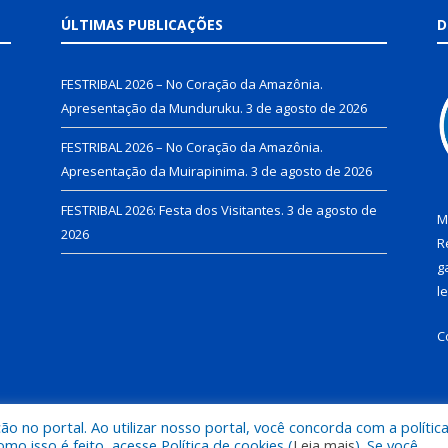
ÚLTIMAS PUBLICAÇÕES
D
FESTRIBAL 2026 – No Coração da Amazônia.
Apresentação da Munduruku.
3 de agosto de 2026
FESTRIBAL 2026 – No Coração da Amazônia.
Apresentação da Muirapinima.
3 de agosto de 2026
FESTRIBAL 2026: Festa dos Visitantes.
3 de agosto de
M
2026
R
g
l
C
 no portal. Ao utilizar nosso portal, você concorda com a polític
de Juruti.
Mapa do Si
 isso é feito, acesse Política de cookies (
Leia mais
). Se você