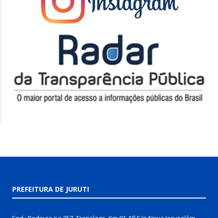
PREFEITURA DE JURUTI
End.: Rodovia pa 257, Translago, Km 01, Nº S/n Nova Jerusalém,