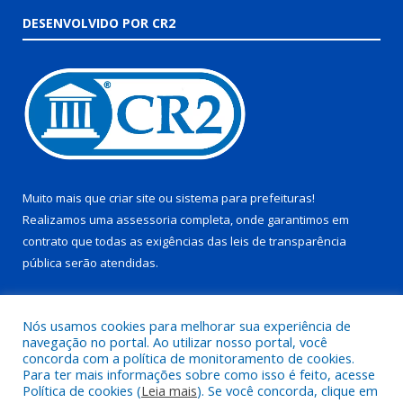
DESENVOLVIDO POR CR2
Muito mais que
criar site
ou
sistema para prefeituras
!
Realizamos uma
assessoria
completa, onde garantimos em
contrato que todas as exigências das
leis de transparência
pública
serão atendidas.
Conheça o
PNTP
e o
Radar da Transparência Pública
Nós usamos cookies para melhorar sua experiência de
navegação no portal. Ao utilizar nosso portal, você
concorda com a política de monitoramento de cookies.
Para ter mais informações sobre como isso é feito, acesse
Política de cookies (
Leia mais
). Se você concorda, clique em
Todos os direitos reservados a Prefeitura Municipal de Juruti.