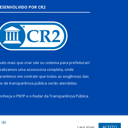
ESENVOLVIDO POR CR2
uito mais que
criar site
ou
sistema para prefeituras
!
ealizamos uma
assessoria
completa, onde
arantimos em contrato que todas as exigências das
eis de transparência pública
serão atendidas.
onheça o
PNTP
e o
Radar da Transparência Pública
a de
te
Acessar Área Administrativa
Acessar Webmail
ACEITO
Leia mais