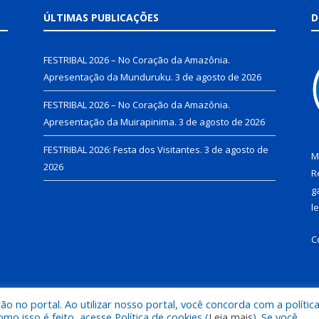
ÚLTIMAS PUBLICAÇÕES
D
FESTRIBAL 2026 – No Coração da Amazônia.
Apresentação da Munduruku.
3 de agosto de 2026
FESTRIBAL 2026 – No Coração da Amazônia.
Apresentação da Muirapinima.
3 de agosto de 2026
FESTRIBAL 2026: Festa dos Visitantes.
3 de agosto de
M
2026
R
g
l
C
 no portal. Ao utilizar nosso portal, você concorda com a polític
de Juruti.
Mapa do Si
 isso é feito, acesse Política de cookies (
Leia mais
). Se você