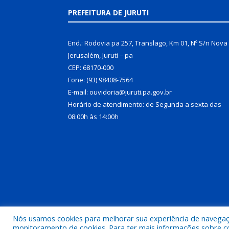
PREFEITURA DE JURUTI
End.: Rodovia pa 257, Translago, Km 01, Nº S/n Nova
Jerusalém, Juruti – pa
CEP: 68170-000
Fone: (93) 98408-7564
E-mail: ouvidoria@juruti.pa.gov.br
Horário de atendimento: de Segunda a sexta das
08:00h às 14:00h
Nós usamos cookies para melhorar sua experiência de navegação
Todos os direitos reservados a Prefeitura Municipal 
monitoramento de cookies. Para ter mais informações sobre como