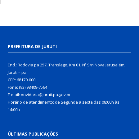
PREFEITURA DE JURUTI
End.: Rodovia pa 257, Translago, Km 01, Nº S/n Nova Jerusalém,
Juruti – pa
CEP: 68170-000
Fone: (93) 98408-7564
E-mail: ouvidoria@juruti.pa.gov.br
Horário de atendimento: de Segunda a sexta das 08:00h às
14:00h
ÚLTIMAS PUBLICAÇÕES