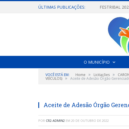
ÚLTIMAS PUBLICAÇÕES:
O MUNICÍPIO
»
»
VOCÊ ESTÁ EM:
Home
Licitações
CARON
»
VEÍCULOS)
Aceite de Adesão Órgão Gerenciad
Aceite de Adesão Órgão Geren
POR
CR2-ADMIN2
EM
20 DE OUTUBRO DE 2022