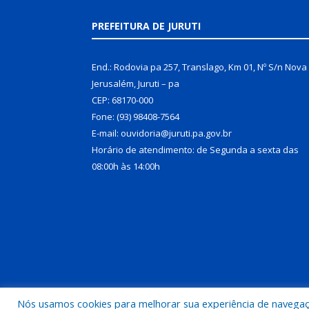
PREFEITURA DE JURUTI
End.: Rodovia pa 257, Translago, Km 01, Nº S/n Nova
Jerusalém, Juruti – pa
CEP: 68170-000
Fone: (93) 98408-7564
E-mail: ouvidoria@juruti.pa.gov.br
Horário de atendimento: de Segunda a sexta das
08:00h às 14:00h
Nós usamos cookies para melhorar sua experiência de navegação