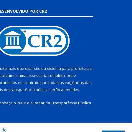
ESENVOLVIDO POR CR2
uito mais que
criar site
ou
sistema para prefeituras
!
ealizamos uma
assessoria
completa, onde
arantimos em contrato que todas as exigências das
eis de transparência pública
serão atendidas.
onheça o
PNTP
e o
Radar da Transparência Pública
a de