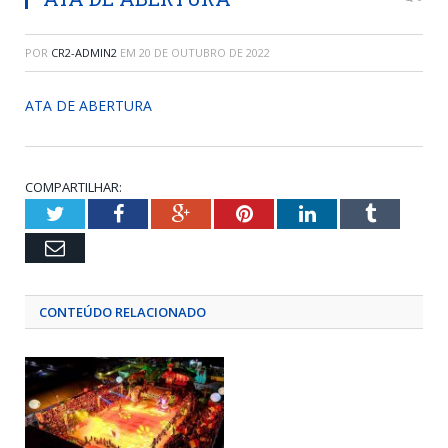
POR
CR2-ADMIN2
EM
20 DE OUTUBRO DE 2022
ATA DE ABERTURA
COMPARTILHAR:
Twitter
Facebook
Google+
Pinterest
LinkedIn
Tumblr
Email
CONTEÚDO RELACIONADO