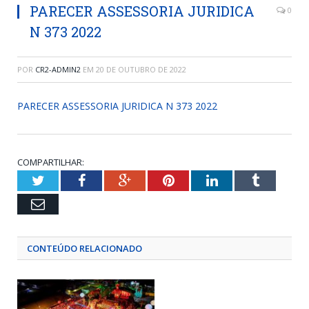
PARECER ASSESSORIA JURIDICA
0
N 373 2022
POR
CR2-ADMIN2
EM
20 DE OUTUBRO DE 2022
PARECER ASSESSORIA JURIDICA N 373 2022
COMPARTILHAR:
Twitter
Facebook
Google+
Pinterest
LinkedIn
Tumblr
Email
CONTEÚDO RELACIONADO