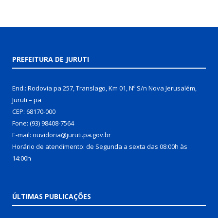
PREFEITURA DE JURUTI
End.: Rodovia pa 257, Translago, Km 01, Nº S/n Nova Jerusalém,
Juruti – pa
CEP: 68170-000
Fone: (93) 98408-7564
E-mail: ouvidoria@juruti.pa.gov.br
Horário de atendimento: de Segunda a sexta das 08:00h às
14:00h
ÚLTIMAS PUBLICAÇÕES