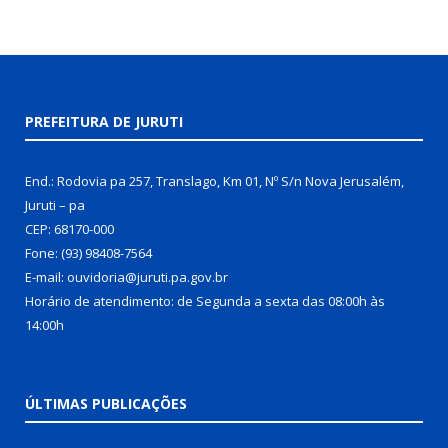
PREFEITURA DE JURUTI
End.: Rodovia pa 257, Translago, Km 01, Nº S/n Nova Jerusalém,
Juruti – pa
CEP: 68170-000
Fone: (93) 98408-7564
E-mail: ouvidoria@juruti.pa.gov.br
Horário de atendimento: de Segunda a sexta das 08:00h às
14:00h
ÚLTIMAS PUBLICAÇÕES