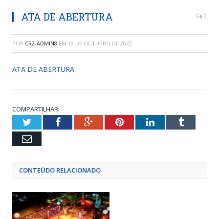
ATA DE ABERTURA
0
POR
CR2-ADMIN8
EM
19 DE OUTUBRO DE 2022
ATA DE ABERTURA
COMPARTILHAR:
Twitter
Facebook
Google+
Pinterest
LinkedIn
Tumblr
Email
CONTEÚDO RELACIONADO