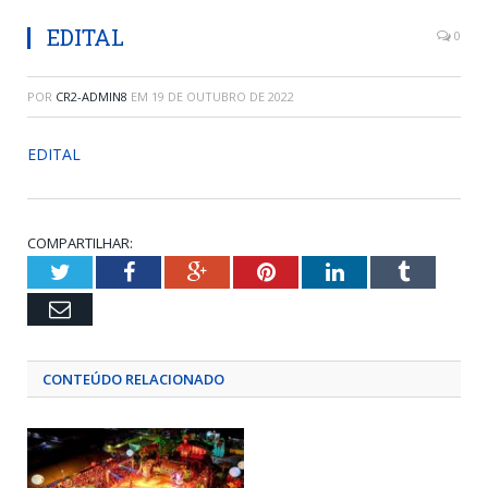
EDITAL
0
POR
CR2-ADMIN8
EM
19 DE OUTUBRO DE 2022
EDITAL
COMPARTILHAR:
Twitter
Facebook
Google+
Pinterest
LinkedIn
Tumblr
Email
CONTEÚDO RELACIONADO