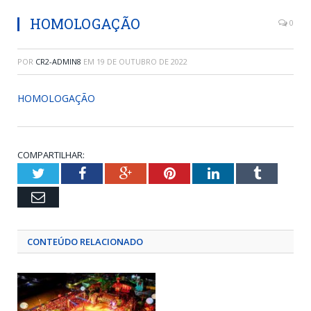
HOMOLOGAÇÃO
0
POR
CR2-ADMIN8
EM
19 DE OUTUBRO DE 2022
HOMOLOGAÇÃO
COMPARTILHAR:
Twitter
Facebook
Google+
Pinterest
LinkedIn
Tumblr
Email
CONTEÚDO RELACIONADO