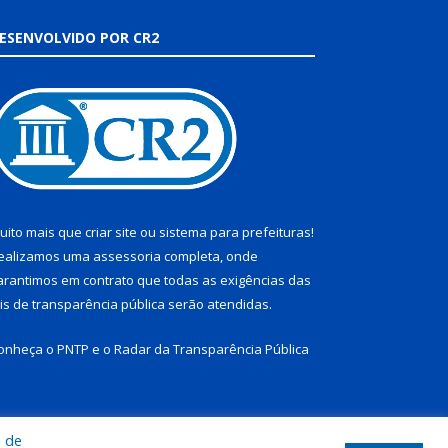
ESENVOLVIDO POR CR2
uito mais que
criar site
ou
sistema para prefeituras
!
ealizamos uma
assessoria
completa, onde
arantimos em contrato que todas as exigências das
eis de transparência pública
serão atendidas.
onheça o
PNTP
e o
Radar da Transparência Pública
a de