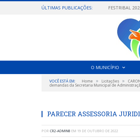
ÚLTIMAS PUBLICAÇÕES:
O MUNICÍPIO
»
»
VOCÊ ESTÁ EM:
Home
Licitações
CARONA
demandas da Secretaria Municipal de Administraçã
PARECER ASSESSORIA JURIDIC
POR
CR2-ADMIN8
EM
19 DE OUTUBRO DE 2022