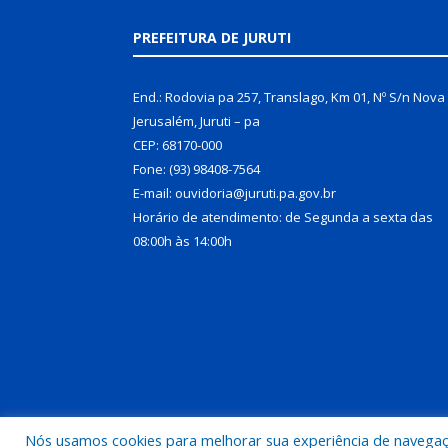
PREFEITURA DE JURUTI
End.: Rodovia pa 257, Translago, Km 01, Nº S/n Nova
Jerusalém, Juruti – pa
CEP: 68170-000
Fone: (93) 98408-7564
E-mail: ouvidoria@juruti.pa.gov.br
Horário de atendimento: de Segunda a sexta das
08:00h às 14:00h
Nós usamos cookies para melhorar sua experiência de navegação