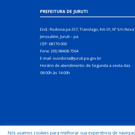
PREFEITURA DE JURUTI
End.: Rodovia pa 257, Translago, Km 01, Nº S/n Nova
Jerusalém, Juruti – pa
CEP: 68170-000
Fone: (93) 98408-7564
E-mail: ouvidoria@juruti.pa.gov.br
Horário de atendimento: de Segunda a sexta das
08:00h às 14:00h
Nós usamos cookies para melhorar sua experiência de navegação