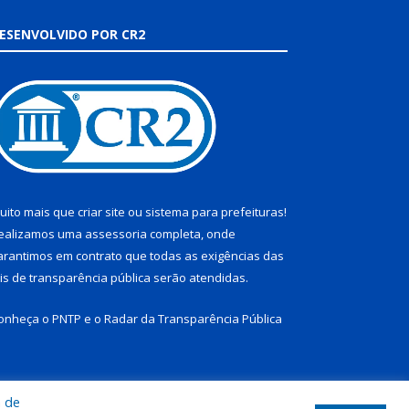
ESENVOLVIDO POR CR2
uito mais que
criar site
ou
sistema para prefeituras
!
ealizamos uma
assessoria
completa, onde
arantimos em contrato que todas as exigências das
eis de transparência pública
serão atendidas.
onheça o
PNTP
e o
Radar da Transparência Pública
a de