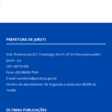
PREFEITURA DE JURUTI
End.: Rodovia pa 257, Translago, Km 01, Nº S/n Nova Jerusalém,
Juruti – pa
CEP: 68170-000
Fone: (93) 98408-7564
E-mail: ouvidoria@juruti.pa.gov.br
Horário de atendimento: de Segunda a sexta das 08:00h às
14:00h
ÚLTIMAS PUBLICAÇÕES