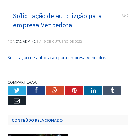
Solicitação de autorizção para
0
empresa Vencedora
POR
CR2-ADMIN2
EM
19 DE OUTUBRO DE 2022
Solicitação de autorizção para empresa Vencedora
COMPARTILHAR:
Twitter
Facebook
Google+
Pinterest
LinkedIn
Tumblr
Email
CONTEÚDO RELACIONADO