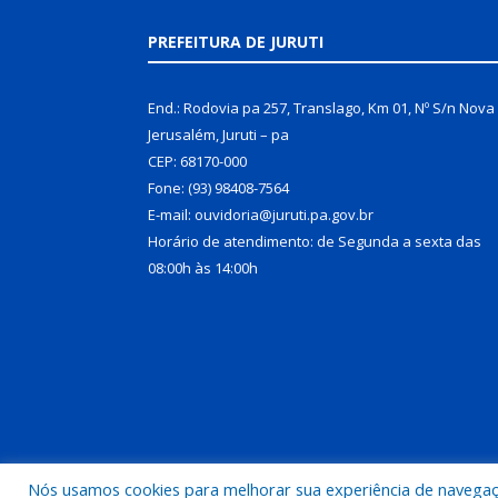
PREFEITURA DE JURUTI
End.: Rodovia pa 257, Translago, Km 01, Nº S/n Nova
Jerusalém, Juruti – pa
CEP: 68170-000
Fone: (93) 98408-7564
E-mail: ouvidoria@juruti.pa.gov.br
Horário de atendimento: de Segunda a sexta das
08:00h às 14:00h
Nós usamos cookies para melhorar sua experiência de navegação