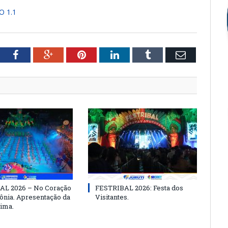
 1.1
tter
Facebook
Google+
Pinterest
LinkedIn
Tumblr
Email
AL 2026 – No Coração
FESTRIBAL 2026: Festa dos
nia. Apresentação da
Visitantes.
ima.