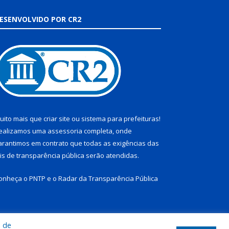
ESENVOLVIDO POR CR2
uito mais que
criar site
ou
sistema para prefeituras
!
ealizamos uma
assessoria
completa, onde
arantimos em contrato que todas as exigências das
eis de transparência pública
serão atendidas.
onheça o
PNTP
e o
Radar da Transparência Pública
a de