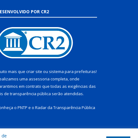
ESENVOLVIDO POR CR2
uito mais que
criar site
ou
sistema para prefeituras
!
ealizamos uma
assessoria
completa, onde
arantimos em contrato que todas as exigências das
eis de transparência pública
serão atendidas.
onheça o
PNTP
e o
Radar da Transparência Pública
a de