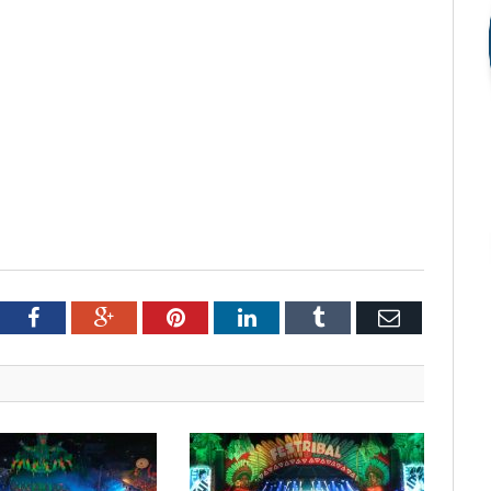
tter
Facebook
Google+
Pinterest
LinkedIn
Tumblr
Email