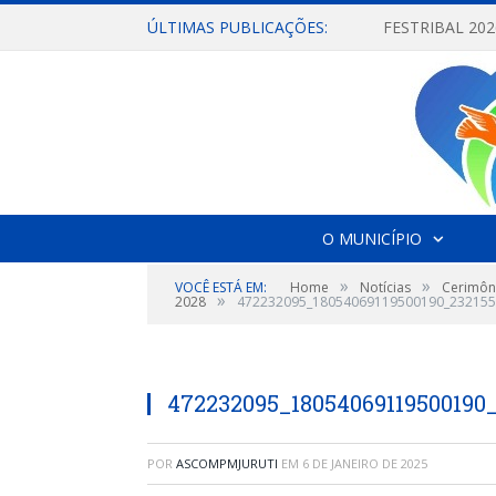
ÚLTIMAS PUBLICAÇÕES:
O MUNICÍPIO
»
»
VOCÊ ESTÁ EM:
Home
Notícias
Cerimôni
»
2028
472232095_18054069119500190_232155
472232095_18054069119500190
POR
ASCOMPMJURUTI
EM
6 DE JANEIRO DE 2025