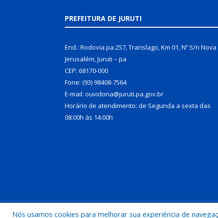
PREFEITURA DE JURUTI
End.: Rodovia pa 257, Translago, Km 01, Nº S/n Nova
Jerusalém, Juruti – pa
CEP: 68170-000
Fone: (93) 98408-7564
E-mail: ouvidoria@juruti.pa.gov.br
Horário de atendimento: de Segunda a sexta das
08:00h às 14:00h
Nós usamos cookies para melhorar sua experiência de navegação