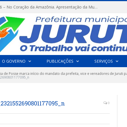
FESTRIBAL 2026 – No Coração da Amazônia. Apresentação da Munduruku.
O GOVERNO
PUBLICAÇÕES
SERVIÇOS
a de Posse marca início do mandato da prefeita, vice e vereadores de Juruti p
2690801177095_n
_2321552690801177095_n
0