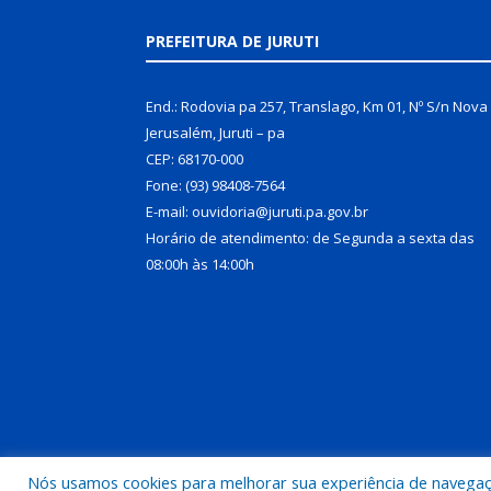
PREFEITURA DE JURUTI
End.: Rodovia pa 257, Translago, Km 01, Nº S/n Nova
Jerusalém, Juruti – pa
CEP: 68170-000
Fone: (93) 98408-7564
E-mail: ouvidoria@juruti.pa.gov.br
Horário de atendimento: de Segunda a sexta das
08:00h às 14:00h
Nós usamos cookies para melhorar sua experiência de navegação