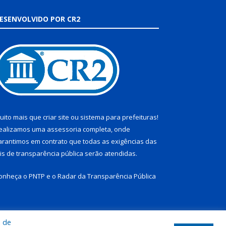
ESENVOLVIDO POR CR2
uito mais que
criar site
ou
sistema para prefeituras
!
ealizamos uma
assessoria
completa, onde
arantimos em contrato que todas as exigências das
eis de transparência pública
serão atendidas.
onheça o
PNTP
e o
Radar da Transparência Pública
a de