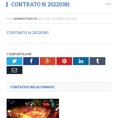
CONTRATO N 20220381
0
POR
ADMINISTRADOR
EM
25 DE OUTUBRO DE 2022
CONTRATO N 20220381
COMPARTILHAR:
Twitter
Facebook
Google+
Pinterest
LinkedIn
Tumblr
Email
CONTEÚDO RELACIONADO