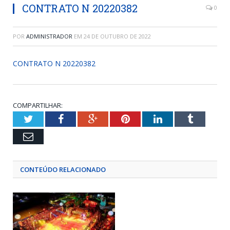
CONTRATO N 20220382
0
POR
ADMINISTRADOR
EM
24 DE OUTUBRO DE 2022
CONTRATO N 20220382
COMPARTILHAR:
Twitter
Facebook
Google+
Pinterest
LinkedIn
Tumblr
Email
CONTEÚDO RELACIONADO