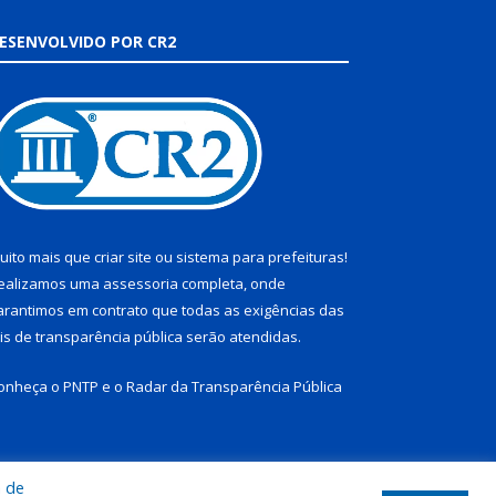
ESENVOLVIDO POR CR2
uito mais que
criar site
ou
sistema para prefeituras
!
ealizamos uma
assessoria
completa, onde
arantimos em contrato que todas as exigências das
eis de transparência pública
serão atendidas.
onheça o
PNTP
e o
Radar da Transparência Pública
a de