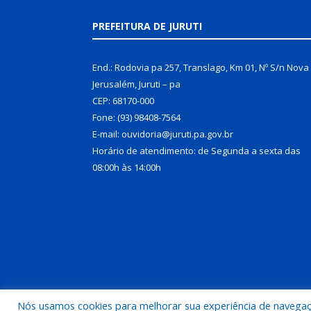
PREFEITURA DE JURUTI
End.: Rodovia pa 257, Translago, Km 01, Nº S/n Nova
Jerusalém, Juruti – pa
CEP: 68170-000
Fone: (93) 98408-7564
E-mail: ouvidoria@juruti.pa.gov.br
Horário de atendimento: de Segunda a sexta das
08:00h às 14:00h
Nós usamos cookies para melhorar sua experiência de navegação