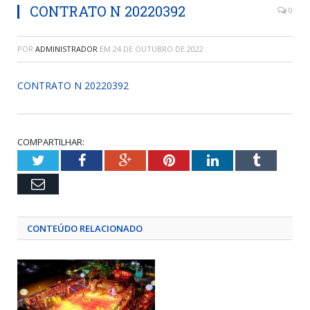
CONTRATO N 20220392
0
POR
ADMINISTRADOR
EM
24 DE OUTUBRO DE 2022
CONTRATO N 20220392
COMPARTILHAR:
Twitter
Facebook
Google+
Pinterest
LinkedIn
Tumblr
Email
CONTEÚDO RELACIONADO