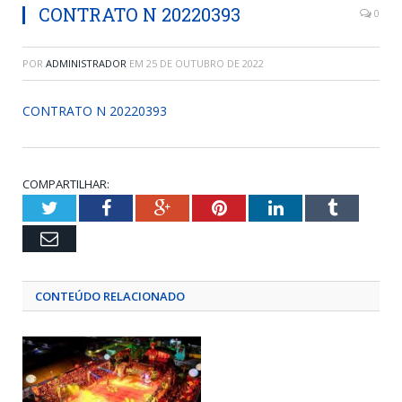
CONTRATO N 20220393
0
POR
ADMINISTRADOR
EM
25 DE OUTUBRO DE 2022
CONTRATO N 20220393
COMPARTILHAR:
Twitter
Facebook
Google+
Pinterest
LinkedIn
Tumblr
Email
CONTEÚDO RELACIONADO